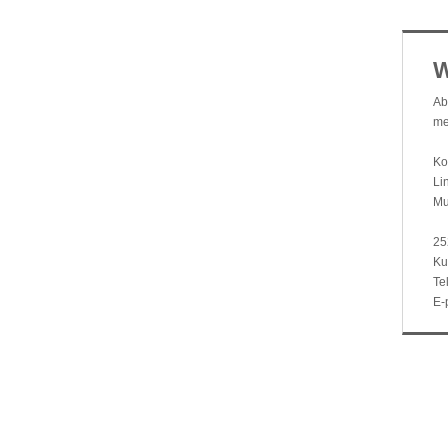
W
Ab
me
Ko
Li
Mu
25
Ku
Te
E-