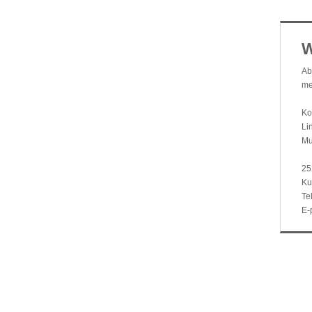
W
Ab
me
Ko
Li
Mu
25
Ku
Te
E-